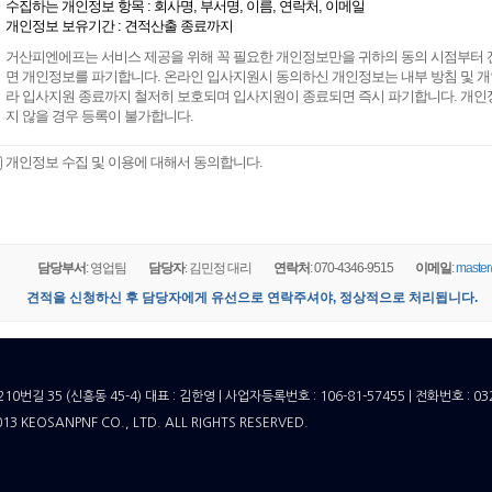
수집하는 개인정보 항목 : 회사명, 부서명, 이름, 연락처, 이메일
개인정보 보유기간 : 견적산출 종료까지
거산피엔에프는 서비스 제공을 위해 꼭 필요한 개인정보만을 귀하의 동의 시점부터 
면 개인정보를 파기합니다. 온라인 입사지원시 동의하신 개인정보는 내부 방침 및 
라 입사지원 종료까지 철저히 보호되며 입사지원이 종료되면 즉시 파기합니다. 개인정
지 않을 경우 등록이 불가합니다.
개인정보 수집 및 이용에 대해서 동의합니다.
담당부서
: 영업팀
담당자
: 김민정 대리
연락처
: 070-4346-9515
이메일
:
maste
견적을 신청하신 후 담당자에게 유선으로 연락주셔야, 정상적으로 처리됩니다.
0번길 35 (신흥동 45-4)
대표 : 김한영 | 사업자등록번호 : 106-81-57455 | 전화번호 : 032-8
13 KEOSANPNF CO., LTD. ALL RIGHTS RESERVED.